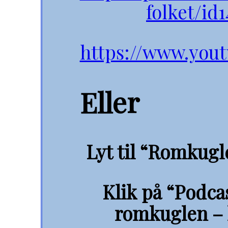
folket/id
https://www.you
Eller
Lyt til “Romkugl
Klik på “Podca
romkuglen – l