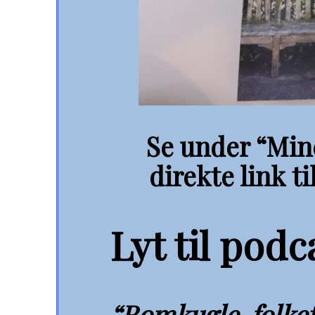
Se under “Mine
direkte link ti
Lyt til podc
“Romkugle-folket”