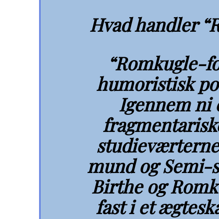
Hvad handler “
“Romkugle-fol
humoristisk po
Igennem ni e
fragmentariske
studieværterne
mund og Semi-s
Birthe og Romk
fast i et ægtes