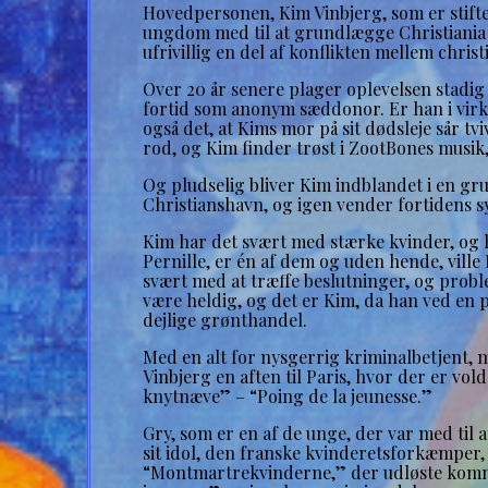
Hovedpersonen, Kim Vinbjerg, som er stifter
ungdom med til at grundlægge Christiania
ufrivillig en del af konflikten mellem chri
Over 20 år senere plager oplevelsen stadi
fortid som anonym sæddonor. Er han i virke
også det, at Kims mor på sit dødsleje sår tv
rod, og Kim finder trøst i ZootBones musi
Og pludselig bliver Kim indblandet i en gr
Christianshavn, og igen vender fortidens s
Kim har det svært med stærke kvinder, og h
Pernille, er én af dem og uden hende, ville
svært med at træffe beslutninger, og proble
være heldig, og det er Kim, da han ved en p
dejlige grønthandel.
Med en alt for nysgerrig kriminalbetjent, 
Vinbjerg en aften til Paris, hvor der er
knytnæve” – “Poing de la jeunesse.”
Gry, som er en af de unge, der var med til a
sit idol, den franske kvinderetsforkæmper, L
“Montmartrekvinderne,” der udløste kommun