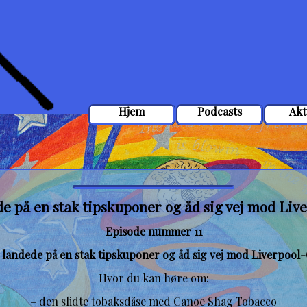
Hjem
Podcasts
Akt
de på en stak tipskuponer og åd sig vej mod Liv
Episode nummer 11
 landede på en stak tipskuponer og åd sig vej mod Liverpool
Hvor du kan høre om:
– den slidte tobaksdåse med Canoe Shag Tobacco