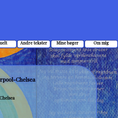
uelt
Andre tekster
Mine bøger
Om mig
erpool-Chelsea
-Chelsea