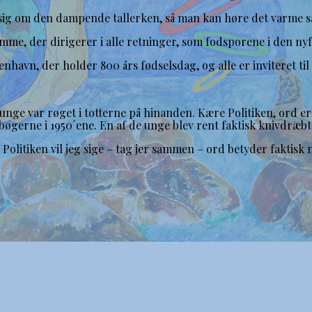
 sig om den dampende tallerken, så man kan høre det varme 
me, der dirigerer i alle retninger, som fodsporene i den ny
nhavn, der holder 800 års fødselsdag, og alle er inviteret til
e unge var røget i totterne på hinanden. Kære Politiken, ord e
bøgerne i 1950´ene. En af de unge blev rent faktisk knivdræbt
l Politiken vil jeg sige – tag jer sammen – ord betyder faktisk