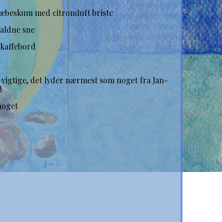
sæbeskum med citronduft briste
faldne sne
 kaffebord
r vigtige, det lyder nærmest som noget fra Jan-
!
 noget