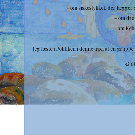
– om viskestykket, der lægger
– om drøm
– om Købe
Jeg læste i Politiken i denne uge, at en grupp
Så ti