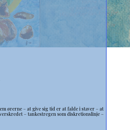
m ørerne – at give sig tid er at falde i staver – at
r overskredet – tankestregen som diskretionslinje –