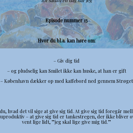
for sådan en dag har jeg
Episode nummer 13
Hvor du bl.a. kan høre om:
– Giv dig tid
– og pludselig kan Smilet ikke kan huske, at han er gift
– København dækker op med kaffebord ned gennem Strøget
, hvad det vil sige at give sig tid. At give sig tid foregår melle
ære uproduktiv – at give sig tid er tankestregen, der ikke blive
vent lige lidt, ”jeg skal lige give mig tid.”