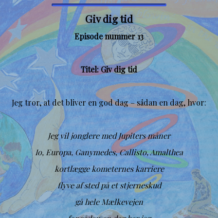
Giv dig tid
Episode nummer 13
Titel: Giv dig tid
Jeg tror, at det bliver en god dag – sådan en dag, hvor:
Jeg vil jonglere med Jupiters måner
Io, Europa, Ganymedes, Callisto, Amalthea
kortlægge kometernes karriere
flyve af sted på et stjerneskud
gå hele Mælkevejen