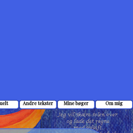
uelt
Andre tekster
Mine bøger
Om mig